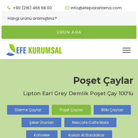
+90 (216) 466 68 00
info@efepazarlama.com
ÜRÜN ARA
Poşet Çaylar
Lipton Earl Grey Demlik Poşet Çay 100'lü
Dökme Çaylar
Poşet Çaylar
Bitki Çayları
Şeker Ürünleri
Nescafe Coffe Mate
Kahveler
Kullan At Bardaklar