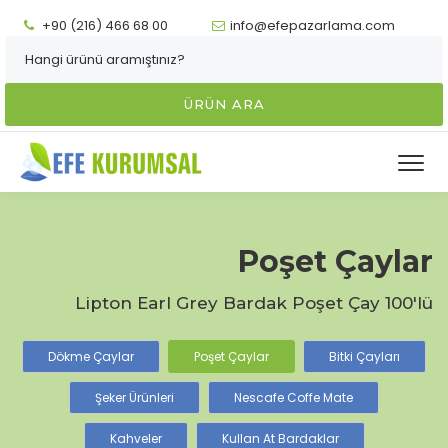
+90 (216) 466 68 00
info@efepazarlama.com
ÜRÜN ARA
Poşet Çaylar
Lipton Earl Grey Bardak Poşet Çay 100'lü
Dökme Çaylar
Poşet Çaylar
Bitki Çayları
Şeker Ürünleri
Nescafe Coffe Mate
Kahveler
Kullan At Bardaklar