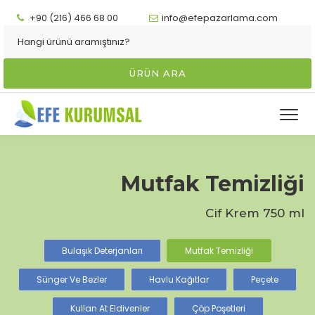
+90 (216) 466 68 00
info@efepazarlama.com
ÜRÜN ARA
Mutfak Temizliği
Cif Krem 750 ml
Bulaşık Deterjanları
Mutfak Temizliği
Sünger Ve Bezler
Havlu Kağıtlar
Peçete
Kullan At Eldivenler
Çöp Poşetleri